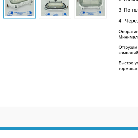
3. По те
4. Чере
Оператив
Минималь
Отгрузим
компаний
Быстро у
терминал