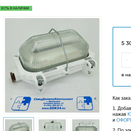
ЕСТЬ В НАЛИЧИИ
5 3
в н
Как зака
1. Добав
нажав
К
и
ОФОР
2. По э