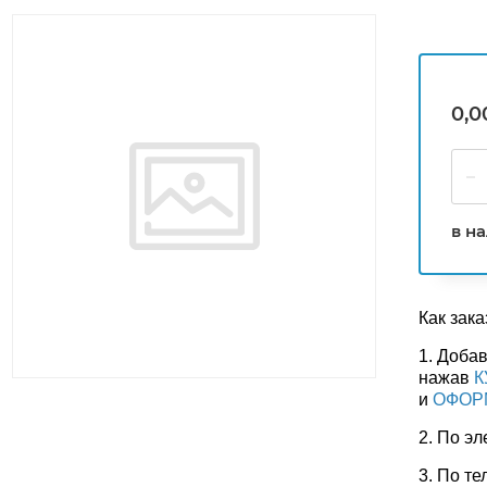
0,0
в н
Как зака
1. Добав
нажав
К
и
ОФОР
2. По э
3. По те