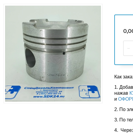
0,0
Как зака
1. Добав
нажав
К
и
ОФОР
2. По э
3. По те
4. Чере