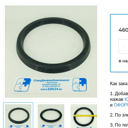
460
в н
Как зака
1. Добав
нажав
К
и
ОФОР
2. По э
3. По те